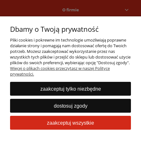
O firmie
Dbamy o Twoją prywatność
Pliki cookies i pokrewne im technologie umożliwiają poprawne
działanie strony i pomagają nam dostosować ofertę do Twoich
potrzeb. Możesz zaakceptować wykorzystanie przez nas
wszystkich tych plików i przejść do sklepu lub dostosować użycie
Masz pytania?
plików do swoich preferencji, wybierając opcję "Dostosuj zgody".
Więcej o plikach cookies przeczytasz w naszej Polityce
Zadzwoń lub napisz
prywatności.
Jesteśmy dostępni 24/7
22 53 53 073
zaakceptuj tylko niezbędne
info@obrabiarki.pro
dostosuj zgody
zaakceptuj wszystkie