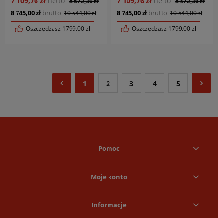
7 109,76 zł
netto
7 109,76 zł
netto
8 572,36 zł
8 572,36 zł
8 745,00 zł
brutto
8 745,00 zł
brutto
10 544,00 zł
10 544,00 zł
Oszczędzasz
1799.00
zł
Oszczędzasz
1799.00
zł
1
2
3
4
5
Pomoc
Moje konto
Informacje