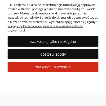
Pliki cookies i pokrewne im technologie umożliwiają poprawne
działanie strony i pomagają nam dostosować ofertę do Twoich
potrzeb. Możesz zaakceptować wykorzystanie przez nas
wszystkich tych plików i przejść do sklepu lub dostosować użycie
Masz pytania?
plików do swoich preferencji, wybierając opcję "Dostosuj zgody".
Więcej o plikach cookies przeczytasz w naszej Polityce
Zadzwoń lub napisz
prywatności.
Jesteśmy dostępni 24/7
22 53 53 073
zaakceptuj tylko niezbędne
info@obrabiarki.pro
dostosuj zgody
zaakceptuj wszystkie
Sklep internetowy Shoper Premium
pokaż pełną wersję strony