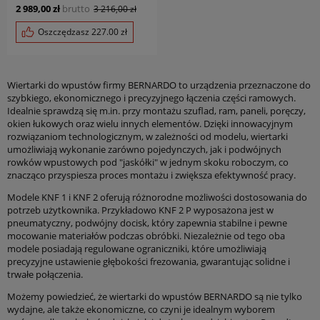
2 989,00 zł
brutto
3 216,00 zł
Oszczędzasz
227.00
zł
Wiertarki do wpustów firmy BERNARDO to urządzenia przeznaczone do
szybkiego, ekonomicznego i precyzyjnego łączenia części ramowych.
Idealnie sprawdzą się m.in. przy montażu szuflad, ram, paneli, poręczy,
okien łukowych oraz wielu innych elementów. Dzięki innowacyjnym
rozwiązaniom technologicznym, w zależności od modelu, wiertarki
umożliwiają wykonanie zarówno pojedynczych, jak i podwójnych
rowków wpustowych pod "jaskółki" w jednym skoku roboczym, co
znacząco przyspiesza proces montażu i zwiększa efektywność pracy.
Modele KNF 1 i KNF 2 oferują różnorodne możliwości dostosowania do
potrzeb użytkownika. Przykładowo KNF 2 P wyposażona jest w
pneumatyczny, podwójny docisk, który zapewnia stabilne i pewne
mocowanie materiałów podczas obróbki. Niezależnie od tego oba
modele posiadają regulowane ograniczniki, które umożliwiają
precyzyjne ustawienie głębokości frezowania, gwarantując solidne i
trwałe połączenia.
Możemy powiedzieć, że wiertarki do wpustów BERNARDO są nie tylko
wydajne, ale także ekonomiczne, co czyni je idealnym wyborem