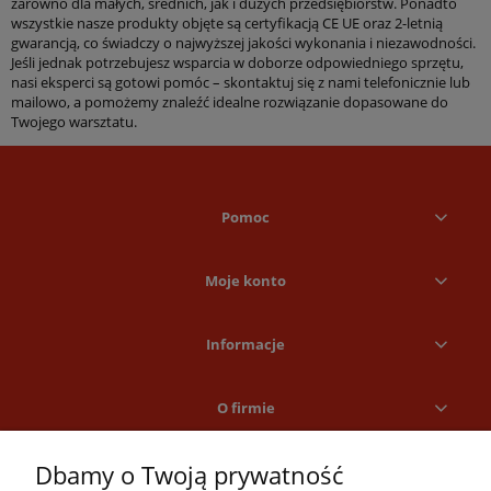
zarówno dla małych, średnich, jak i dużych przedsiębiorstw. Ponadto
wszystkie nasze produkty objęte są certyfikacją CE UE oraz 2-letnią
gwarancją, co świadczy o najwyższej jakości wykonania i niezawodności.
Jeśli jednak potrzebujesz wsparcia w doborze odpowiedniego sprzętu,
nasi eksperci są gotowi pomóc – skontaktuj się z nami telefonicznie lub
mailowo, a pomożemy znaleźć idealne rozwiązanie dopasowane do
Twojego warsztatu.
Pomoc
Moje konto
Informacje
O firmie
Dbamy o Twoją prywatność