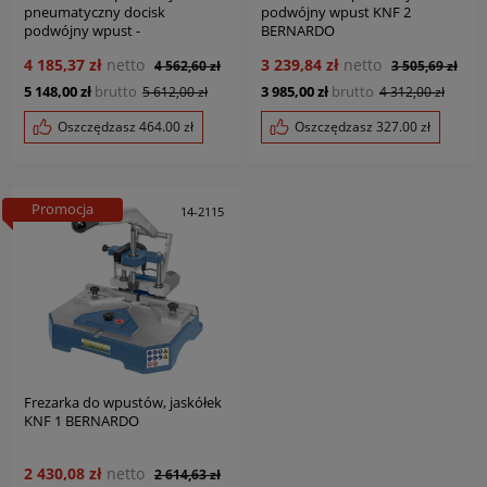
pneumatyczny docisk
podwójny wpust KNF 2
podwójny wpust -
BERNARDO
docisk pneumatyczny KNF 2 P
4 185,37 zł
netto
3 239,84 zł
netto
4 562,60 zł
3 505,69 zł
BERNARDO
5 148,00 zł
brutto
3 985,00 zł
brutto
5 612,00 zł
4 312,00 zł
Oszczędzasz
464.00
zł
Oszczędzasz
327.00
zł
Promocja
14-2115
Frezarka do wpustów, jaskółek
KNF 1 BERNARDO
2 430,08 zł
netto
2 614,63 zł