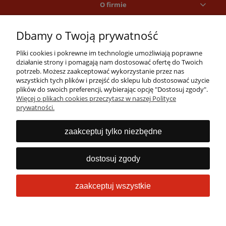
O firmie
Dbamy o Twoją prywatność
Pliki cookies i pokrewne im technologie umożliwiają poprawne
działanie strony i pomagają nam dostosować ofertę do Twoich
potrzeb. Możesz zaakceptować wykorzystanie przez nas
wszystkich tych plików i przejść do sklepu lub dostosować użycie
Masz pytania?
plików do swoich preferencji, wybierając opcję "Dostosuj zgody".
Więcej o plikach cookies przeczytasz w naszej Polityce
Zadzwoń lub napisz
prywatności.
Jesteśmy dostępni 24/7
22 53 53 073
zaakceptuj tylko niezbędne
info@obrabiarki.pro
dostosuj zgody
zaakceptuj wszystkie
Sklep internetowy Shoper Premium