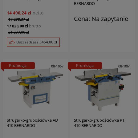
BERNARDO
14 490,24 zł
netto
Cena: Na zapytanie
17 298,37 zł
17 823,00 zł
brutto
21 277,00 zł
Oszczędzasz
3454.00
zł
Promocja
Promocja
08-1067
08-1061
Strugarko-grubościówka AD
Strugarko-grubościówka PT
410 BERNARDO
410 BERNARDO