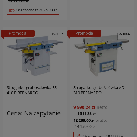
15 974,00 zł
Oszczędzasz
2026.00
zł
Promocja
Promocja
08-1057
08-1064
Strugarko-grubościówka FS
Strugarko-grubościówka AD
410 P BERNARDO
310 BERNARDO
9 990,24 zł
netto
Cena: Na zapytanie
11 511,38 zł
12 288,00 zł
brutto
14 159,00 zł
Oszczędzasz
1871.00
zł