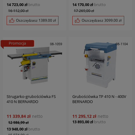
14 723,00 zł
brutto
14 170,00 zł
brutto
16 112,00 zł
17 269,00 zł
Oszczędzasz
1389.00
zł
Oszczędzasz
3099.00
zł
Promocja
08-1059
08-1104
Strugarko-grubościówka FS
Grubościówka TP 410 N - 400V
410 N BERNARDO
BERNARDO
11 339,84 zł
netto
11 295,12 zł
netto
13 893,00 zł
brutto
12 986,99 zł
13 948,00 zł
brutto