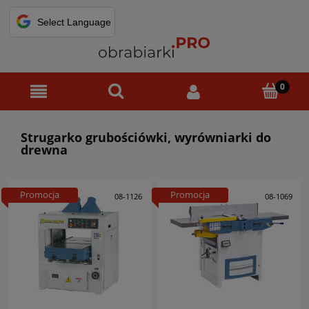
Strugarko grubościówki, wyrówniarki do
drewna
Promocja
Promocja
08-1126
08-1069