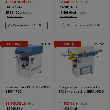
12 960,16 zł
netto
12 600,00 zł
netto
14 377,24 zł
14 985,37 zł
15 941,00 zł
brutto
15 498,00 zł
brutto
17 684,00 zł
18 432,00 zł
Oszczędzasz
1743.00
zł
Oszczędzasz
2934.00
zł
Promocja
Promocja
08-1108
08-1066
Grubościówka DH 410 S - 400 V
Strugarko-grubościówka AD
BERNARDO
310 S (wał spiralny) BERNARDO
11 969,92 zł
netto
11 520,33 zł
netto
13 099,19 zł
14 039,84 zł