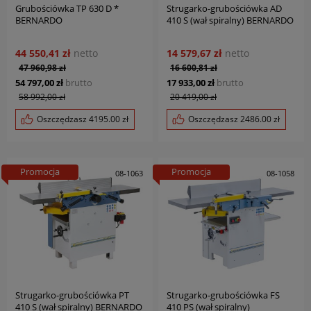
Grubościówka TP 630 D *
Strugarko-grubościówka AD
BERNARDO
410 S (wał spiralny) BERNARDO
44 550,41 zł
netto
14 579,67 zł
netto
47 960,98 zł
16 600,81 zł
54 797,00 zł
brutto
17 933,00 zł
brutto
58 992,00 zł
20 419,00 zł
Oszczędzasz
4195.00
zł
Oszczędzasz
2486.00
zł
Promocja
Promocja
08-1063
08-1058
Strugarko-grubościówka PT
Strugarko-grubościówka FS
410 S (wał spiralny) BERNARDO
410 PS (wał spiralny)