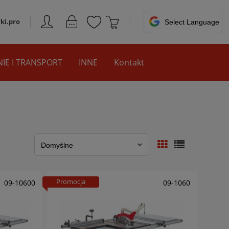
ki.pro
IE I TRANSPORT
INNE
Kontakt
Promocja
09-10600
09-1060