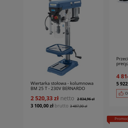
Przec
precy
BERN
4 81
Wiertarka stołowa - kolumnowa
Wiert
5 922
BM 25 T - 230V BERNARDO
Prof
O
2 520,33 zł
netto
12 9
2 834,96 zł
3 100,00 zł
brutto
3 487,00 zł
14 224
15 94
Promoc