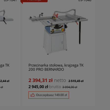
ega TK
Przecinarka stołowa, krajzega TK
200 PRO BERNARDO
2 394,31 zł
netto
2,44 zł
2 515,45 zł
2 945,00 zł
brutto
 zł
3 094,00 zł
Oszczędzasz
149.00
zł