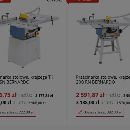
inarka stołowa, krajzega TK
Przecinarka stołowa, krajz
RSN BERNARDO
200 RN BERNARDO
6,75 zł
netto
2 591,87 zł
netto
3 177,24 zł
2 90
,00 zł
brutto
3 188,00 zł
brutto
3 908,00 zł
3 570,00
szczędzasz
222.00
zł
Oszczędzasz
382.00
zł