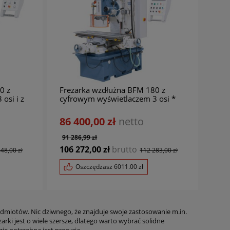
0 z
Frezarka wzdłużna BFM 180 z
osi i z
cyfrowym wyświetlaczem 3 osi *
i **
BERNARDO
86 400,00 zł
netto
91 286,99 zł
106 272,00 zł
brutto
48,00 zł
112 283,00 zł
Oszczędzasz
6011.00
zł
edmiotów. Nic dziwnego, że znajduje swoje zastosowanie m.in.
ki jest o wiele szersze, dlatego warto wybrać solidne
1-11865
01-1250