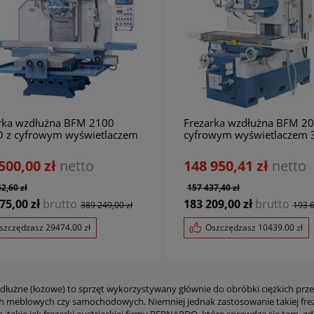
rka wzdłużna BFM 2100
Frezarka wzdłużna BFM 20
 z cyfrowym wyświetlaczem
cyfrowym wyświetlaczem 3 
 ** BERNARDO
pneum. uchwytem narzędz
BERNARDO
500,00 zł
netto
148 950,41 zł
netto
2,60 zł
157 437,40 zł
75,00 zł
brutto
183 209,00 zł
brutto
389 249,00 zł
193 6
szczędzasz
29474.00
zł
Oszczędzasz
10439.00
zł
zdłużne (łożowe) to sprzęt wykorzystywany głównie do obróbki ciężkich prz
h meblowych czy samochodowych. Niemniej jednak zastosowanie takiej frezar
01-1128
0