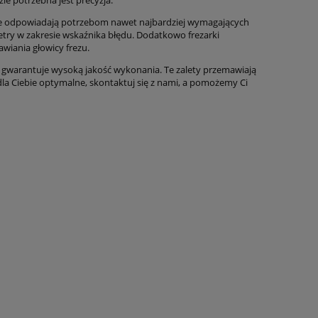
zie potrzebna jest precyzja.
tóre odpowiadają potrzebom nawet najbardziej wymagających
try w zakresie wskaźnika błędu. Dodatkowo frezarki
awiania głowicy frezu.
ra gwarantuje wysoką jakość wykonania. Te zalety przemawiają
ie dla Ciebie optymalne, skontaktuj się z nami, a pomożemy Ci
 PFV
Wiertarka stołowa GB 30 T z
Wier
układem chłodzenia BERNARDO
ze s
* BE
12 420,33 zł
netto
24 
14 382,11 zł
26 91
15 277,00 zł
brutto
30 6
00 zł
17 690,00 zł