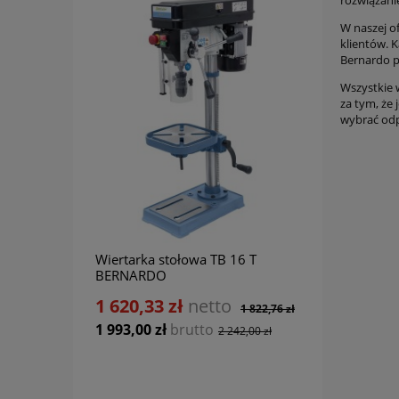
rozwiązanie
W naszej o
klientów. 
Bernardo po
Wszystkie 
za tym, że 
wybrać od
Wiertarka stołowa TB 16 T
Wiert
BERNARDO
VARI
1 620,33 zł
netto
2 74
1 822,76 zł
1 993,00 zł
brutto
3 376
2 242,00 zł