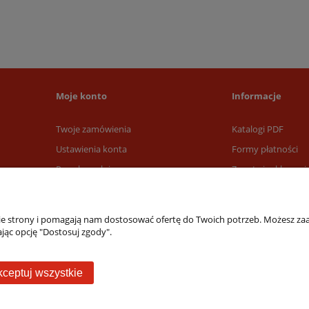
Moje konto
Informacje
Twoje zamówienia
Katalogi PDF
Ustawienia konta
Formy płatności
Przechowalnia
Zwroty i reklamacj
Czas i koszty dost
nie strony i pomagają nam dostosować ofertę do Twoich potrzeb. Możesz zaa
jąc opcję "Dostosuj zgody".
ceptuj wszystkie