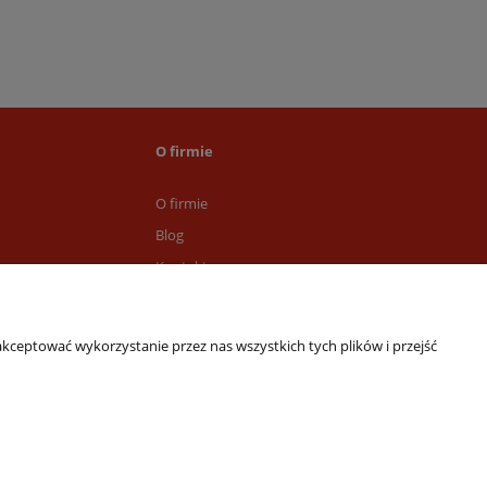
O firmie
O firmie
Blog
e
Kontakt
awy
kceptować wykorzystanie przez nas wszystkich tych plików i przejść