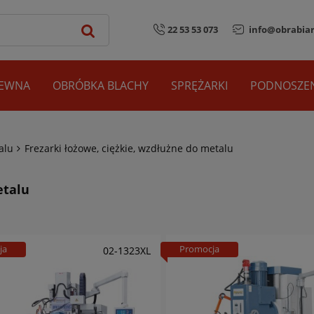
22 53 53 073
info@obrabiar
REWNA
OBRÓBKA BLACHY
SPRĘŻARKI
PODNOSZEN
alu
Frezarki łożowe, ciężkie, wzdłużne do metalu
etalu
ja
Promocja
02-1323XL