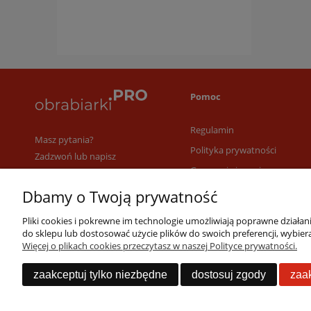
Pomoc
Regulamin
Masz pytania?
Polityka prywatności
Zadzwoń lub napisz
Gwarancja i serwis
Jesteśmy dostępni 24/7
22 53 53 073
Dbamy o Twoją prywatność
info@obrabiarki.pro
Pliki cookies i pokrewne im technologie umożliwiają poprawne działa
do sklepu lub dostosować użycie plików do swoich preferencji, wybiera
Więcej o plikach cookies przeczytasz w naszej Polityce prywatności.
zaakceptuj tylko niezbędne
dostosuj zgody
zaak