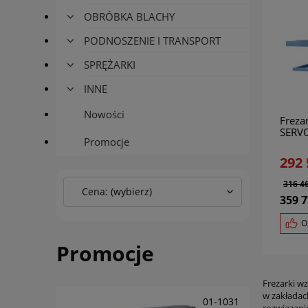
OBRÓBKA BLACHY
PODNOSZENIE I TRANSPORT
SPRĘŻARKI
INNE
Nowości
Freza
SERVO
Promocje
3 osi
292 
316 46
Cena: (wybierz)
359 7
O
Promocje
Frezarki w
w zakładac
01-1031