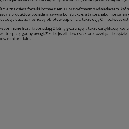
, takie jak frezarki austriackiej firmy BERNARDO, które sprawdzą się tam, gd
fercie znajdziesz frezarki łożowe z serii BFM z cyfrowym wyświetlaczem, k
Każdy z produktów posiada masywną konstrukcję, a także znakomite parame
siadają duży zakres liczby obrotów trzpienia, a także dają Ci możliwość ust
wspomniane frezarki posiadają 2-letnią gwarancję, a także certyfikację, któ
jest to sprzęt godny uwagi. Z kolei, jeżeli nie wiesz, które rozwiązanie będz
powiedni produkt.
arka kolumnowa SBM 16
Wiertarka stołowa DMT 25
O - 230 V BERNARDO
BERNARDO
4,72 zł
netto
11 430,08 zł
netto
2 834,96 zł
,00 zł
brutto
3 487,00 zł
12 973,17 zł
14 059,00 zł
brutto
15 957,