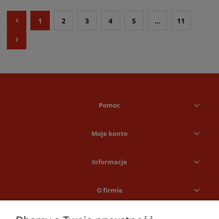
1
2
3
4
5
...
11
Pomoc
Moje konto
Informacje
O firmie