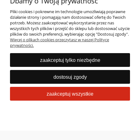
Dbamy o Twoją prywatność
Pliki cookies i pokrewne im technologie umożliwiają poprawne
działanie strony i pomagają nam dostosować ofertę do Twoich
potrzeb. Możesz zaakceptować wykorzystanie przez nas
wszystkich tych plików i przejść do sklepu lub dostosować użycie
Masz pytania?
plików do swoich preferencji, wybierając opcję "Dostosuj zgody".
Więcej o plikach cookies przeczytasz w naszej Polityce
Zadzwoń lub napisz
prywatności.
Jesteśmy dostępni 24/7
22 53 53 073
zaakceptuj tylko niezbędne
info@obrabiarki.pro
dostosuj zgody
zaakceptuj wszystkie
Sklep internetowy Shoper Premium
pokaż pełną wersję strony