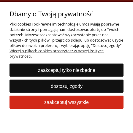
Dbamy o Twoją prywatność
Pliki cookies i pokrewne im technologie umożliwiają poprawne
działanie strony i pomagają nam dostosować ofertę do Twoich
potrzeb. Możesz zaakceptować wykorzystanie przez nas
wszystkich tych plików i przejść do sklepu lub dostosować użycie
Masz pytania?
plików do swoich preferencji, wybierając opcję "Dostosuj zgody".
Więcej o plikach cookies przeczytasz w naszej Polityce
Zadzwoń lub napisz
prywatności.
Jesteśmy dostępni 24/7
22 53 53 073
zaakceptuj tylko niezbędne
info@obrabiarki.pro
dostosuj zgody
zaakceptuj wszystkie
Sklep internetowy Shoper Premium
pokaż pełną wersję strony