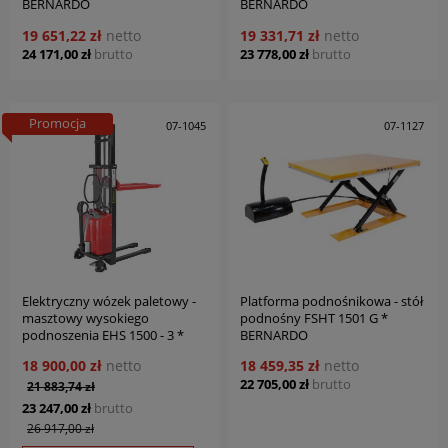
BERNARDO
BERNARDO
19 651,22 zł
netto
19 331,71 zł
netto
24 171,00 zł
brutto
23 778,00 zł
brutto
Promocja
07-1045
07-1127
Elektryczny wózek paletowy -
Platforma podnośnikowa - stół
masztowy wysokiego
podnośny FSHT 1501 G *
podnoszenia EHS 1500 - 3 *
BERNARDO
BERNARDO
18 900,00 zł
netto
18 459,35 zł
netto
22 705,00 zł
brutto
21 883,74 zł
23 247,00 zł
brutto
26 917,00 zł