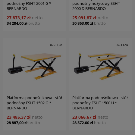
podnośny FSHT 2001 G *
podnośny nożycowy SSHT
BERNARDO
2000 D BERNARDO
27 873,17 zł
netto
25 091,87 zł
netto
34 284,00 zł
brutto
30 863,00 zł
brutto
07-1128
07-1124
Platforma podnośnikowa - stół
Platforma podnośnikowa - stół
podnośny FSHT 1502 G *
podnośny FSHT 1500 U *
BERNARDO
BERNARDO
23 485,37 zł
netto
23 066,67 zł
netto
28 887,00 zł
brutto
28 372,00 zł
brutto