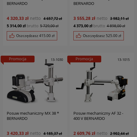
BERNARDO
BERNARDO
4 320,33 zł
netto
3 555,28 zł
netto
4 657,72 zł
3 982,11 zł
5 314,00 zł
brutto
4 373,00 zł
brutto
5 729,00 zł
4 898,00 zł
Oszczędzasz
415.00
zł
Oszczędzasz
525.00
zł
Promocja
Promocja
13-1030
13-1015
Posuw mechaniczny MX 38 *
Posuw mechaniczny AF 32 -
BERNARDO
400 V BERNARDO
3 420,33 zł
netto
2 609,76 zł
netto
4 185,37 zł
2 902,44 zł