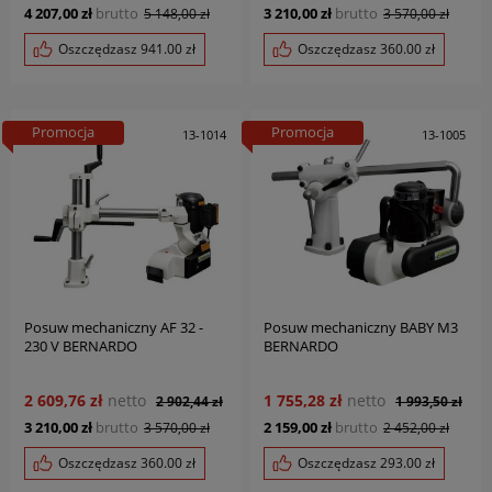
4 207,00 zł
brutto
3 210,00 zł
brutto
5 148,00 zł
3 570,00 zł
Oszczędzasz
941.00
zł
Oszczędzasz
360.00
zł
Promocja
Promocja
13-1014
13-1005
Posuw mechaniczny AF 32 -
Posuw mechaniczny BABY M3
230 V BERNARDO
BERNARDO
2 609,76 zł
netto
1 755,28 zł
netto
2 902,44 zł
1 993,50 zł
3 210,00 zł
brutto
2 159,00 zł
brutto
3 570,00 zł
2 452,00 zł
Oszczędzasz
360.00
zł
Oszczędzasz
293.00
zł