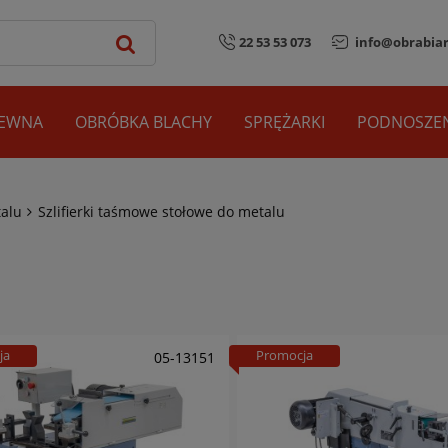
22 53 53 073
info@obrabiar
REWNA
OBRÓBKA BLACHY
SPRĘŻARKI
PODNOSZEN
talu
Szlifierki taśmowe stołowe do metalu
ja
Promocja
05-13151