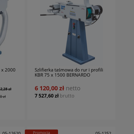
 x 2000
Szlifierka taśmowa do rur i profili
KBR 75 x 1500 BERNARDO
 28
Wiertarka kolumnowa GB 28 S
6 120,00 zł
netto
Wier
2,28 zł
VARIO BERNARDO
SERV
7 527,60 zł
brutto
0 zł
14 985,37 zł
netto
42 
16 537,40 zł
44 23
18 432,00 zł
brutto
52 0
00 zł
20 341,00 zł
Promocja
05-12620
05-1252