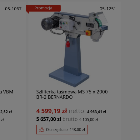
Promocja
05-1067
05-1251
wa VBM
Szlifierka taśmowa MS 75 x 2000
BR-2 BERNARDO
4 599,19 zł
netto
2,52 zł
4 963,41 zł
5 657,00 zł
brutto
 zł
6 105,00 zł
Oszczędzasz
448.00
zł