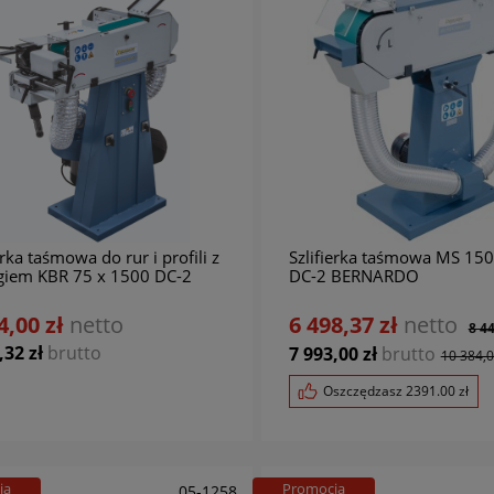
erka taśmowa do rur i profili z
Szlifierka taśmowa MS 150
giem KBR 75 x 1500 DC-2
DC-2 BERNARDO
ARDO
arka stołowa DMT 16
4,00 zł
netto
Wiertarka kolumnowa GHD
6 498,37 zł
netto
8 44
ARDO
SV DIG BERNARDO
,32 zł
brutto
7 993,00 zł
brutto
10 384,0
0,41 zł
netto
14 220,33 zł
netto
6 556,10 zł
Oszczędzasz
2391.00
zł
,00 zł
brutto
8 064,00 zł
15 745,53 zł
17 491,00 zł
brutto
19 367,
ja
Promocja
05-1258