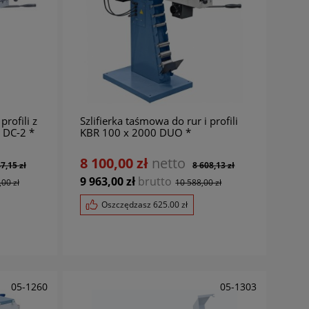
profili z
Szlifierka taśmowa do rur i profili
 DC-2 *
KBR 100 x 2000 DUO *
BERNARDO (EX. KRPS 100 x 2000)
8 100,00 zł
netto
7,15 zł
8 608,13 zł
9 963,00 zł
brutto
00 zł
10 588,00 zł
Oszczędzasz
625.00
zł
05-1260
05-1303
1-1243B
01-1288