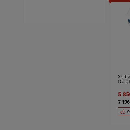
Szlif
DC-2
5 85
7 196
O