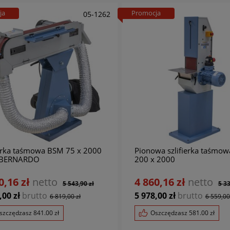
ja
Promocja
05-1262
ierka taśmowa BSM 75 x 2000
Pionowa szlifierka taśmo
 BERNARDO
200 x 2000
0,16 zł
netto
4 860,16 zł
netto
5 543,90 zł
5 33
,00 zł
brutto
5 978,00 zł
brutto
6 819,00 zł
6 559,00
szczędzasz
841.00
zł
Oszczędzasz
581.00
zł