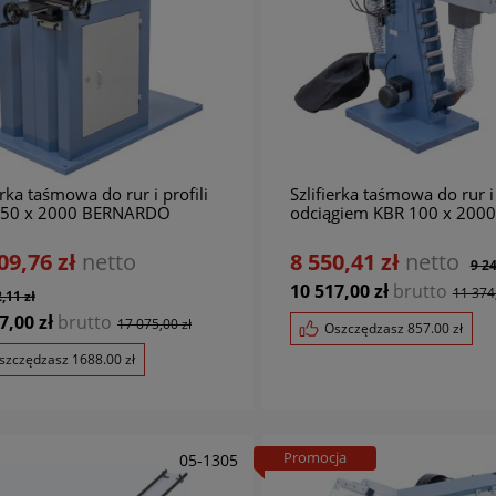
erka taśmowa do rur i profili
Szlifierka taśmowa do rur i 
150 x 2000 BERNARDO
odciągiem KBR 100 x 2000
BERNARDO
09,76 zł
netto
8 550,41 zł
netto
9 24
10 517,00 zł
brutto
11 374,
,11 zł
7,00 zł
brutto
17 075,00 zł
Oszczędzasz
857.00
zł
szczędzasz
1688.00
zł
Promocja
05-1305
01-11860
0