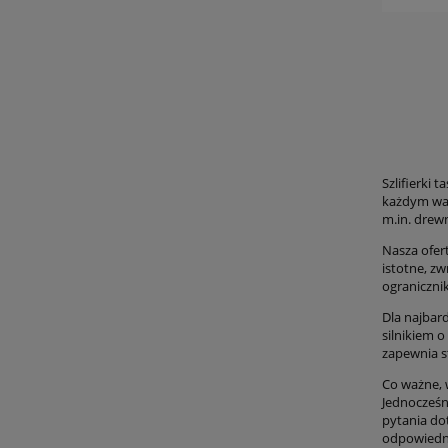
Szlifierki
każdym war
m.in. drewn
Nasza ofer
istotne, z
ograniczni
Dla najbar
silnikiem 
zapewnia s
Co ważne, w
Jednocześn
pytania dot
odpowiedni