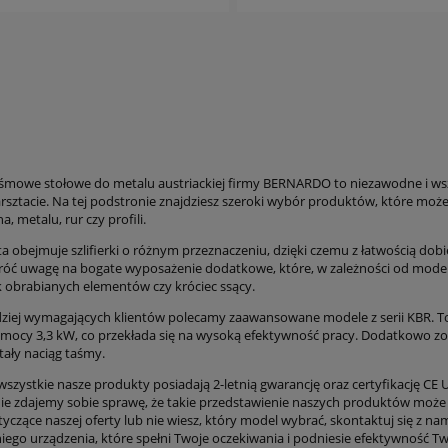
 taśmowe stołowe do metalu austriackiej firmy BERNARDO to niezawodne i w
sztacie. Na tej podstronie znajdziesz szeroki wybór produktów, które mo
a, metalu, rur czy profili.
ta obejmuje szlifierki o różnym przeznaczeniu, dzięki czemu z łatwością do
wróć uwagę na bogate wyposażenie dodatkowe, które, w zależności od modelu,
k obrabianych elementów czy króciec ssący.
dziej wymagających klientów polecamy zaawansowane modele z serii KBR. To
o mocy 3,3 kW, co przekłada się na wysoką efektywność pracy. Dodatkowo 
tały naciąg taśmy.
szystkie nasze produkty posiadają 2-letnią gwarancję oraz certyfikację CE 
ie zdajemy sobie sprawę, że takie przedstawienie naszych produktów może ni
yczące naszej oferty lub nie wiesz, który model wybrać, skontaktuj się z na
ego urządzenia, które spełni Twoje oczekiwania i podniesie efektywność Two