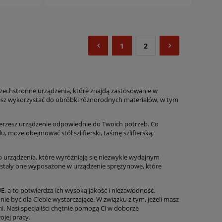
1
2
szechstronne urządzenia, które znajdą zastosowanie w
żesz wykorzystać do obróbki różnorodnych materiałów, w tym
bierzesz urządzenie odpowiednie do Twoich potrzeb. Co
 może obejmować stół szlifierski, taśmę szlifierską,
 urządzenia, które wyróżniają się niezwykle wydajnym
zostały one wyposażone w urządzenie sprężynowe, które
UE, a to potwierdza ich wysoką jakość i niezawodność.
e być dla Ciebie wystarczające. W związku z tym, jeżeli masz
mi. Nasi specjaliści chętnie pomogą Ci w doborze
jej pracy.