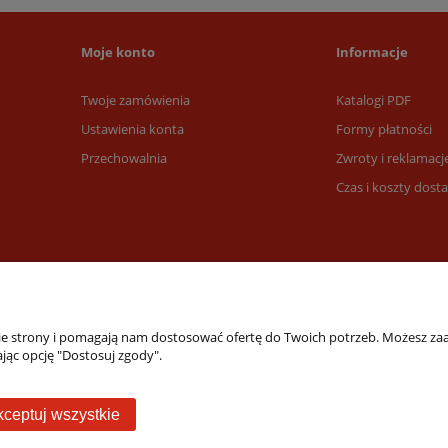
Moje konto
Informacje
Twoje zamówienia
Katalogi PDF
Ustawienia konta
Formy płatności
Przechowalnia
Zwroty i reklamacj
Czas i koszty dost
nie strony i pomagają nam dostosować ofertę do Twoich potrzeb. Możesz zaa
jąc opcję "Dostosuj zgody".
Sklep internetowy Shoper Premium
ceptuj wszystkie