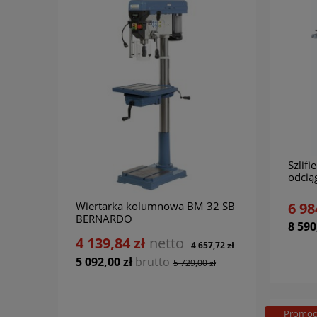
Szlifi
odcią
BERN
Wiertarka kolumnowa BM 32 SB
Wiert
6 98
BERNARDO
BERN
8 590
4 139,84 zł
netto
5 85
4 657,72 zł
5 092,00 zł
brutto
7 196
5 729,00 zł
Promoc