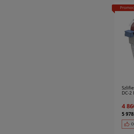
Promoc
Szlif
DC-2
4 86
5 978
O