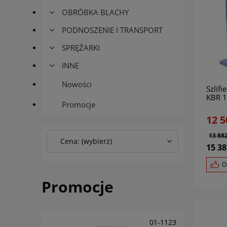
OBRÓBKA BLACHY
PODNOSZENIE I TRANSPORT
SPRĘŻARKI
INNE
Nowości
Szlifi
KBR 
Promocje
12 5
13 882
Cena: (wybierz)
15 38
O
Promocje
01-1123