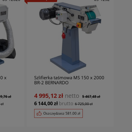
0 x
Szlifierka taśmowa MS 150 x 2000
BR-2 BERNARDO
4 995,12 zł
netto
9,76 zł
5 467,48 zł
6 144,00 zł
brutto
 zł
6 725,00 zł
Oszczędzasz
581.00
zł