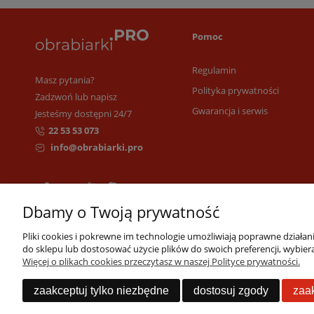
Pomoc
Regulamin
Masz pytania?
Polityka prywatności
Zadzwoń lub napisz
Gwarancja i serwis
Jesteśmy dostępni 24/7
22 53 53 073
info@obrabiarki.pro
Dbamy o Twoją prywatność
Pliki cookies i pokrewne im technologie umożliwiają poprawne działa
do sklepu lub dostosować użycie plików do swoich preferencji, wybiera
Więcej o plikach cookies przeczytasz w naszej Polityce prywatności.
zaakceptuj tylko niezbędne
dostosuj zgody
zaak