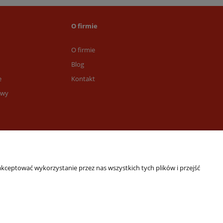
O firmie
O firmie
Blog
e
Kontakt
awy
kceptować wykorzystanie przez nas wszystkich tych plików i przejść