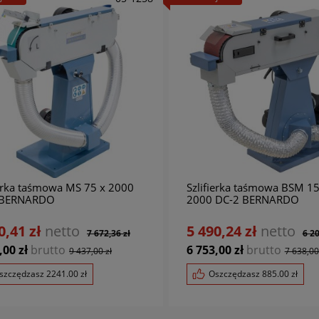
ierka taśmowa MS 75 x 2000
Szlifierka taśmowa BSM 15
 BERNARDO
2000 DC-2 BERNARDO
0,41 zł
netto
5 490,24 zł
netto
7 672,36 zł
6 20
,00 zł
brutto
6 753,00 zł
brutto
9 437,00 zł
7 638,00
szczędzasz
2241.00
zł
Oszczędzasz
885.00
zł