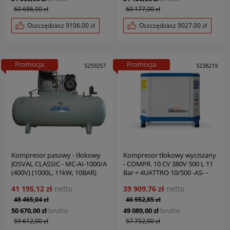
60 686,00 zł
60 177,00 zł
Oszczędzasz
9106.00
zł
Oszczędzasz
9027.00
zł
Promocja
Promocja
5259257
5238219
Kompresor pasowy - tłokowy
Kompresor tłokowy wyciszany
JOSVAL CLASSIC - MC-AI-1000/A
- COMPR. 10 CV 380V 500 L 11
(400V) (1000L, 11kW, 10BAR)
Bar = 4UATTRO 10/500 -AS- -
JOSVAL
EDS- JOSVAL
41 195,12 zł
netto
39 909,76 zł
netto
48 465,04 zł
46 952,85 zł
50 670,00 zł
brutto
49 089,00 zł
brutto
59 612,00 zł
57 752,00 zł