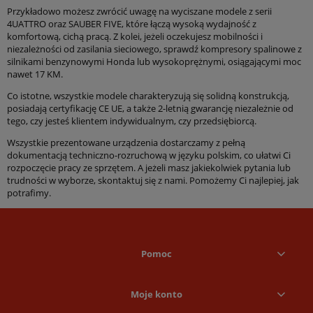
Przykładowo możesz zwrócić uwagę na wyciszane modele z serii
4UATTRO oraz SAUBER FIVE, które łączą wysoką wydajność z
komfortową, cichą pracą. Z kolei, jeżeli oczekujesz mobilności i
niezależności od zasilania sieciowego, sprawdź kompresory spalinowe z
silnikami benzynowymi Honda lub wysokoprężnymi, osiągającymi moc
nawet 17 KM.
Co istotne, wszystkie modele charakteryzują się solidną konstrukcją,
posiadają certyfikację CE UE, a także 2-letnią gwarancję niezależnie od
tego, czy jesteś klientem indywidualnym, czy przedsiębiorcą.
Wszystkie prezentowane urządzenia dostarczamy z pełną
dokumentacją techniczno-rozruchową w języku polskim, co ułatwi Ci
rozpoczęcie pracy ze sprzętem. A jeżeli masz jakiekolwiek pytania lub
trudności w wyborze, skontaktuj się z nami. Pomożemy Ci najlepiej, jak
potrafimy.
Pomoc
Moje konto