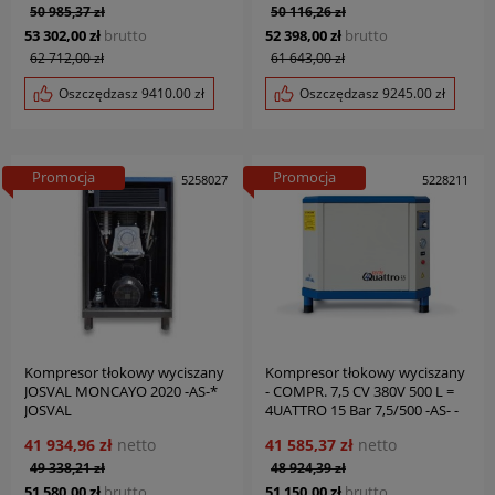
50 985,37 zł
50 116,26 zł
53 302,00 zł
brutto
52 398,00 zł
brutto
62 712,00 zł
61 643,00 zł
Oszczędzasz
9410.00
zł
Oszczędzasz
9245.00
zł
Promocja
Promocja
5258027
5228211
Kompresor tłokowy wyciszany
Kompresor tłokowy wyciszany
JOSVAL MONCAYO 2020 -AS-*
- COMPR. 7,5 CV 380V 500 L =
JOSVAL
4UATTRO 15 Bar 7,5/500 -AS- -
EDS- JOSVAL
41 934,96 zł
netto
41 585,37 zł
netto
49 338,21 zł
48 924,39 zł
51 580,00 zł
brutto
51 150,00 zł
brutto