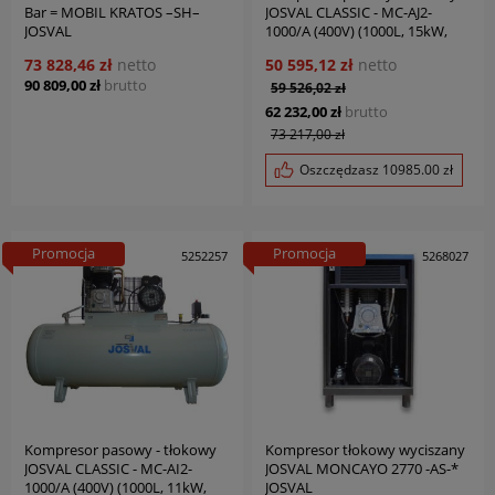
Bar = MOBIL KRATOS –SH–
JOSVAL CLASSIC - MC-AJ2-
JOSVAL
1000/A (400V) (1000L, 15kW,
15BAR) JOSVAL
73 828,46 zł
netto
50 595,12 zł
netto
90 809,00 zł
brutto
59 526,02 zł
62 232,00 zł
brutto
73 217,00 zł
Oszczędzasz
10985.00
zł
Promocja
Promocja
5252257
5268027
Kompresor pasowy - tłokowy
Kompresor tłokowy wyciszany
JOSVAL CLASSIC - MC-AI2-
JOSVAL MONCAYO 2770 -AS-*
1000/A (400V) (1000L, 11kW,
JOSVAL