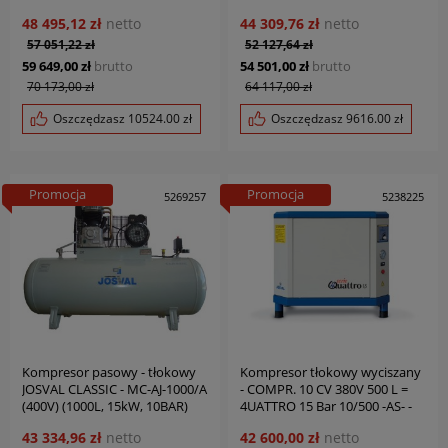
15BAR) JOSVAL
48 495,12 zł
netto
44 309,76 zł
netto
57 051,22 zł
52 127,64 zł
59 649,00 zł
brutto
54 501,00 zł
brutto
70 173,00 zł
64 117,00 zł
Oszczędzasz
10524.00
zł
Oszczędzasz
9616.00
zł
Promocja
Promocja
5269257
5238225
Kompresor pasowy - tłokowy
Kompresor tłokowy wyciszany
JOSVAL CLASSIC - MC-AJ-1000/A
- COMPR. 10 CV 380V 500 L =
(400V) (1000L, 15kW, 10BAR)
4UATTRO 15 Bar 10/500 -AS- -
JOSVAL
EDS- JOSVAL
43 334,96 zł
netto
42 600,00 zł
netto