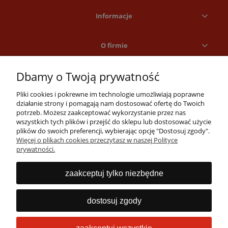
Informacje
O firmie
Dbamy o Twoją prywatność
Pliki cookies i pokrewne im technologie umożliwiają poprawne
działanie strony i pomagają nam dostosować ofertę do Twoich
potrzeb. Możesz zaakceptować wykorzystanie przez nas
wszystkich tych plików i przejść do sklepu lub dostosować użycie
Masz pytania?
plików do swoich preferencji, wybierając opcję "Dostosuj zgody".
Więcej o plikach cookies przeczytasz w naszej Polityce
Zadzwoń lub napisz
prywatności.
Jesteśmy dostępni 24/7
22 53 53 073
zaakceptuj tylko niezbędne
info@obrabiarki.pro
dostosuj zgody