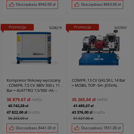
Oszczędzasz
8942.00
zł
Oszczędzasz
8663.00
zł
Promocja
Promocja
5228219
5257057
Kompresor tłokowy wyciszany
COMPR. 13 CV GAS.50 L 14 Bar
- COMPR. 7,5 CV 380V 500 L 11
= MOBIL TOP -SH- JOSVAL
Bar = 4UATTRO 7,5/500 -AS- -
EDS- JOSVAL
38 879,67 zł
netto
35 265,04 zł
netto
45 742,28 zł
41 485,37 zł
47 822,00 zł
brutto
43 376,00 zł
brutto
56 263,00 zł
51 027,00 zł
Oszczędzasz
8441.00
zł
Oszczędzasz
7651.00
zł