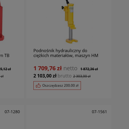
o
Podnośnik hydrauliczny do
yn TB
ciężkich materiałów, maszyn HM
100 BERNARDO
1 709,76 zł
netto
5,12 zł
1 872,36 zł
2 103,00 zł
brutto
 zł
2 303,00 zł
Oszczędzasz
200.00
zł
07-1280
07-1561
01-1438
02-10221