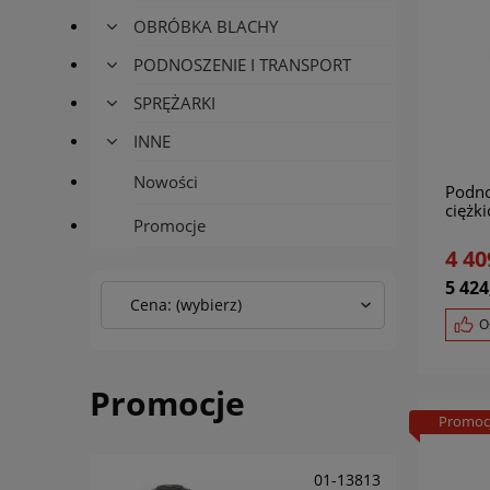
OBRÓBKA BLACHY
PODNOSZENIE I TRANSPORT
SPRĘŻARKI
INNE
Nowości
Podno
ciężk
Promocje
250 
4 40
5 424
Cena: (wybierz)
O
Promocje
Promoc
01-13813