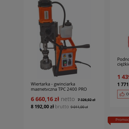
Podno
ciężk
BERN
1 43
Wiertarka - gwinciarka
Gwinc
1 771
magnetyczna TPC 2400 PRO
16 P
BERNARDO
O
6 660,16 zł
netto
6 12
7 326,02 zł
8 192,00 zł
brutto
7 528
9 011,00 zł
Promoc