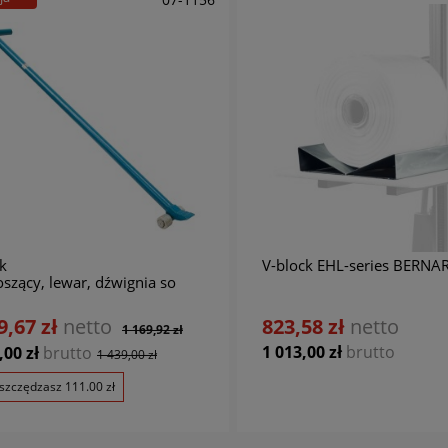
k
V-block EHL-series BERN
szący, lewar, dźwignia so
ich materiałów, maszyn RC 50
ARDO
9,67 zł
netto
823,58 zł
netto
1 169,92 zł
1 013,00 zł
brutto
,00 zł
brutto
1 439,00 zł
szczędzasz
111.00
zł