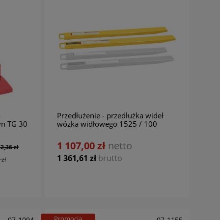
o
Przedłużenie - przedłużka wideł
yn TG 30
wózka widłowego 1525 / 100
BERNARDO
1 107,00 zł
netto
2,36 zł
1 361,61 zł
brutto
 zł
Promocja
07-1094
07-1155