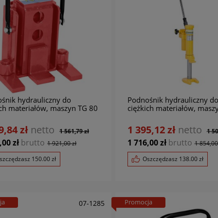
śnik hydrauliczny do
Podnośnik hydrauliczny d
ich materiałów, maszyn TG 80
ciężkich materiałów, mas
ARDO
50 BERNARDO
9,84 zł
netto
1 395,12 zł
netto
1 561,79 zł
1 50
iarka, ramię gwintujące TM
Podstawa 900 x 600 mm d
,00 zł
brutto
1 716,00 zł
brutto
1 921,00 zł
1 854,00
 / R1500 BERNARDO
gwinciarek serii TM BERN
szczędzasz
150.00
zł
Oszczędzasz
138.00
zł
0,33 zł
netto
3 420,33 zł
netto
6 547,15 zł
3 88
,00 zł
brutto
4 207,00 zł
brutto
8 053,00 zł
4 782,00 
ja
Promocja
07-1285