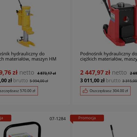
śnik hydrauliczny do
Podnośnik hydrauliczny d
ich materiałów, maszyn HM
ciężkich materiałów, masz
BERNARDO
200 BERNARDO
9,76 zł
netto
2 447,97 zł
netto
4 873,17 zł
2 69
,00 zł
brutto
3 011,00 zł
brutto
5 994,00 zł
3 315,00
szczędzasz
570.00
zł
Oszczędzasz
304.00
zł
ja
Promocja
07-1284
01-14140