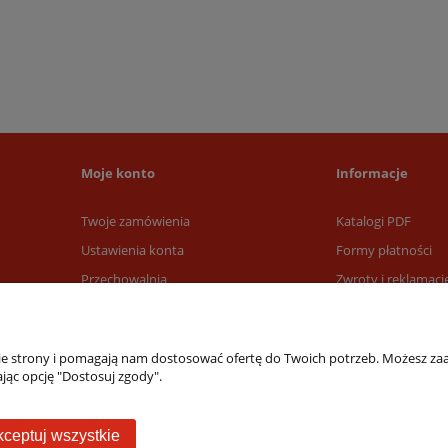
Moje konto
Informacje
Twoje zamówienia
Katalogi PDF
Ustawienia konta
Formy płatności
Przechowalnia
Zwroty i reklamacj
Czas i koszty dost
nie strony i pomagają nam dostosować ofertę do Twoich potrzeb. Możesz zaa
jąc opcję "Dostosuj zgody".
ceptuj wszystkie