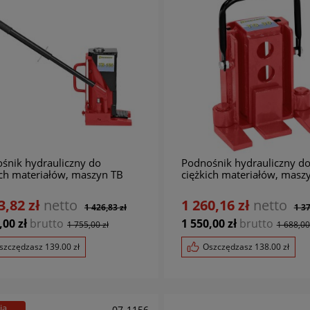
śnik hydrauliczny do
Podnośnik hydrauliczny d
ich materiałów, maszyn TB
ciężkich materiałów, masz
BERNARDO
BERNARDO
3,82 zł
netto
1 260,16 zł
netto
1 426,83 zł
1 37
,00 zł
brutto
1 550,00 zł
brutto
1 755,00 zł
1 688,00
szczędzasz
139.00
zł
Oszczędzasz
138.00
zł
ja
07-1156