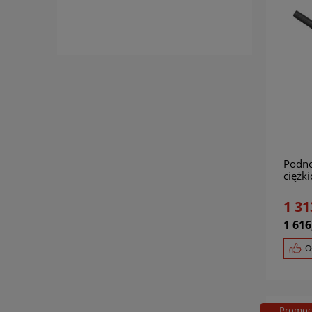
Podno
ciężk
100 
1 31
1 616
O
Promoc