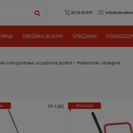
22 53 53 073
info@obrabiar
REWNA
OBRÓBKA BLACHY
SPRĘŻARKI
PODNOSZEN
ika transportowa, urządzenia jezdne
Podnośniki i dźwignie
ja
Promocja
07-1282