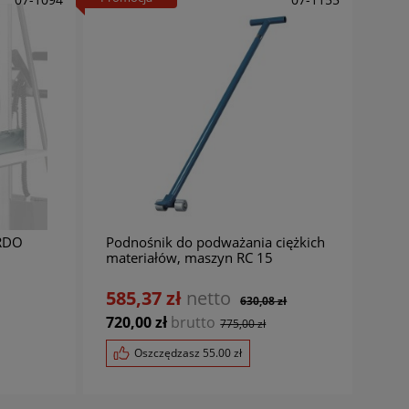
ARDO
Podnośnik do podważania ciężkich
materiałów, maszyn RC 15
BERNARDO
585,37 zł
netto
630,08 zł
720,00 zł
brutto
775,00 zł
Oszczędzasz
55.00
zł