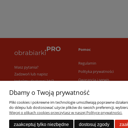
Pomoc
Regulamin
Masz pytania?
Polityka prywatności
Zadzwoń lub napisz
Gwarancja i serwis
Jesteśmy dostępni 24/7
22 53 53 073
Dbamy o Twoją prywatność
info@obrabiarki.pro
Pliki cookies i pokrewne im technologie umożliwiają poprawne działa
do sklepu lub dostosować użycie plików do swoich preferencji, wybiera
Więcej o plikach cookies przeczytasz w naszej Polityce prywatności.
zaakceptuj tylko niezbędne
dostosuj zgody
zaak