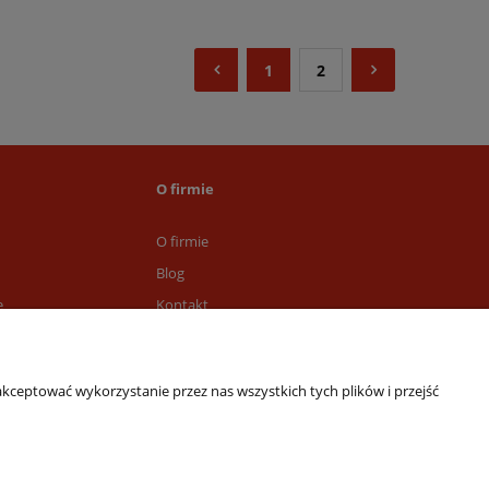
1
2
O firmie
O firmie
Blog
e
Kontakt
awy
kceptować wykorzystanie przez nas wszystkich tych plików i przejść