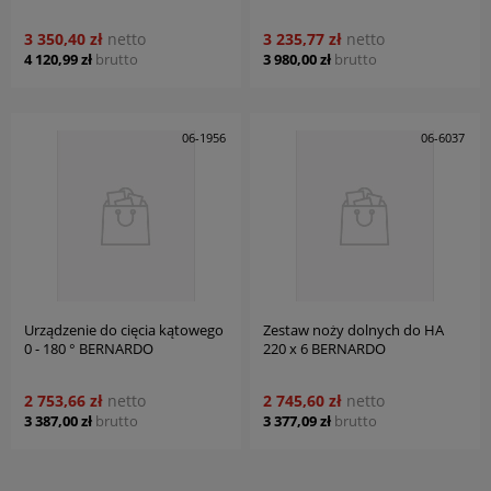
3 350,40 zł
netto
3 235,77 zł
netto
4 120,99 zł
brutto
3 980,00 zł
brutto
06-1956
06-6037
Urządzenie do cięcia kątowego
Zestaw noży dolnych do HA
0 - 180 ° BERNARDO
220 x 6 BERNARDO
2 753,66 zł
netto
2 745,60 zł
netto
3 387,00 zł
brutto
3 377,09 zł
brutto