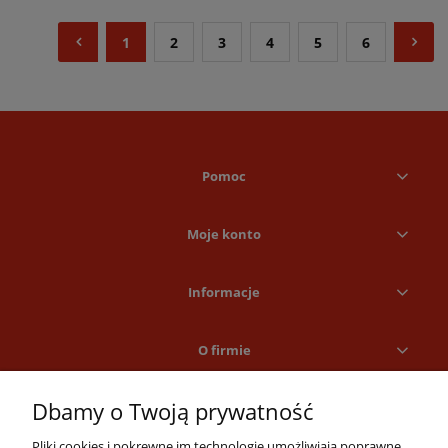
1
2
3
4
5
6
Pomoc
Moje konto
Informacje
O firmie
Dbamy o Twoją prywatność
Pliki cookies i pokrewne im technologie umożliwiają poprawne