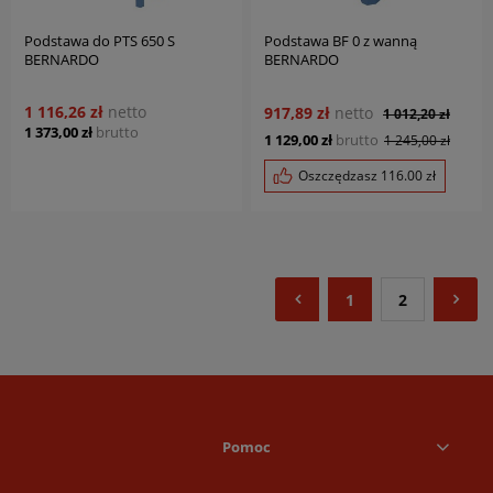
Podstawa do PTS 650 S
Podstawa BF 0 z wanną
BERNARDO
BERNARDO
1 116,26 zł
netto
917,89 zł
netto
1 012,20 zł
1 373,00 zł
brutto
1 129,00 zł
brutto
1 245,00 zł
Oszczędzasz
116.00
zł
1
2
Pomoc