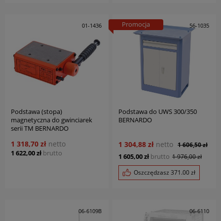
Promocja
01-1436
56-1035
Podstawa (stopa)
Podstawa do UWS 300/350
magnetyczna do gwinciarek
BERNARDO
serii TM BERNARDO
1 318,70 zł
netto
1 304,88 zł
netto
1 606,50 zł
1 622,00 zł
brutto
1 605,00 zł
brutto
1 976,00 zł
Oszczędzasz
371.00
zł
06-6109B
06-6110