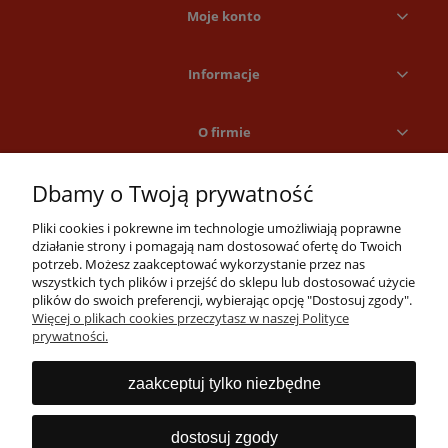
Moje konto
Informacje
O firmie
Dbamy o Twoją prywatność
Pliki cookies i pokrewne im technologie umożliwiają poprawne
działanie strony i pomagają nam dostosować ofertę do Twoich
potrzeb. Możesz zaakceptować wykorzystanie przez nas
wszystkich tych plików i przejść do sklepu lub dostosować użycie
Masz pytania?
plików do swoich preferencji, wybierając opcję "Dostosuj zgody".
Więcej o plikach cookies przeczytasz w naszej Polityce
Zadzwoń lub napisz
prywatności.
Jesteśmy dostępni 24/7
22 53 53 073
zaakceptuj tylko niezbędne
info@obrabiarki.pro
dostosuj zgody