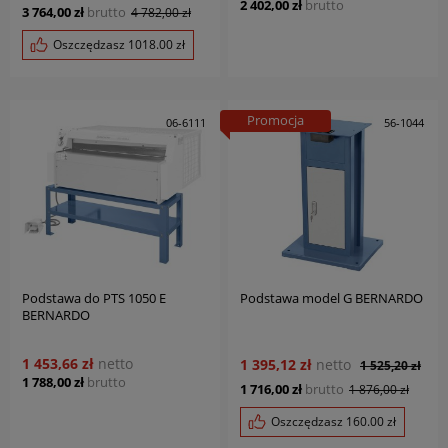
2 402,00 zł
brutto
3 764,00 zł
brutto
4 782,00 zł
Oszczędzasz
1018.00
zł
Promocja
06-6111
56-1044
Podstawa do PTS 1050 E
Podstawa model G BERNARDO
BERNARDO
1 453,66 zł
netto
1 395,12 zł
netto
1 525,20 zł
1 788,00 zł
brutto
1 716,00 zł
brutto
1 876,00 zł
Oszczędzasz
160.00
zł