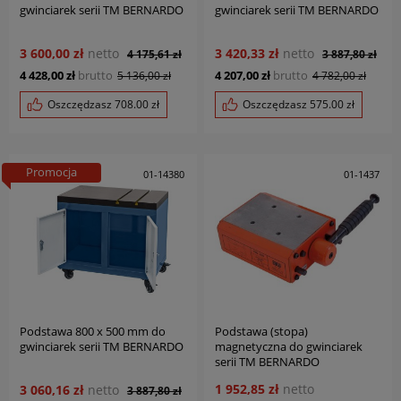
gwinciarek serii TM BERNARDO
gwinciarek serii TM BERNARDO
3 600,00 zł
netto
3 420,33 zł
netto
4 175,61 zł
3 887,80 zł
4 428,00 zł
brutto
4 207,00 zł
brutto
5 136,00 zł
4 782,00 zł
Oszczędzasz
708.00
zł
Oszczędzasz
575.00
zł
Promocja
01-14380
01-1437
Podstawa 800 x 500 mm do
Podstawa (stopa)
gwinciarek serii TM BERNARDO
magnetyczna do gwinciarek
serii TM BERNARDO
1 952,85 zł
netto
3 060,16 zł
netto
3 887,80 zł