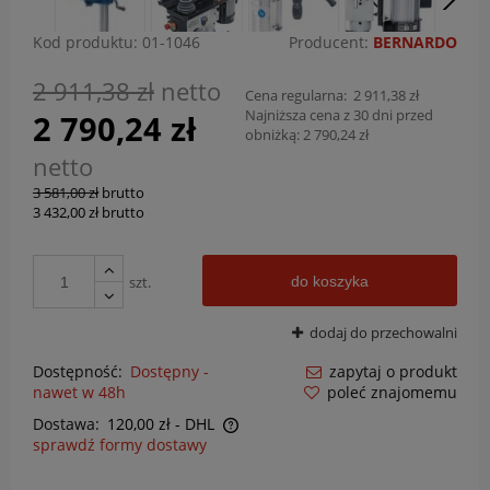
Kod produktu:
01-1046
Producent:
BERNARDO
2 911,38 zł
netto
Cena regularna:
2 911,38 zł
Najniższa cena z 30 dni przed
2 790,24 zł
obniżką:
2 790,24 zł
netto
3 581,00 zł
brutto
3 432,00 zł
brutto
szt.
do koszyka
dodaj do przechowalni
Dostępność:
Dostępny -
zapytaj o produkt
nawet w 48h
poleć znajomemu
Dostawa:
120,00 zł
- DHL
sprawdź formy dostawy
Cena nie zawiera ewentualnych kosztów płatności