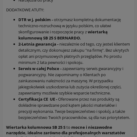
Narzędzia do pracy
DODATKOWE ATUTY:
DTR w j. polskim -
otrzymasz kompletną dokumentację
techniczno-rozruchową w języku polskim, co ułatwi
skonfigurowanie i rozpoczęcie pracy z
wiertarką
kolumnową SB 25 S BERNARDO.
2-Letnia gwarancja -
niezależnie od tego, czy jesteś klientem
detalicznym, czy dokonujesz zakupu "na firmę". Bez ukrytych
opłat ani przymusowych płatnych przeglądów. Po prostu
minimum 2 lata pewności i spokoju.
Serwis w całej Polsce -
zapewniamy serwis gwarancyjny i
pogwarancyjny. Nie zapominamy o Klientach po
zainkasowaniu należności za maszynę. W przypadku
jakiegokolwiek uszkodzenia lub zużycia określonej części,
zapewniamy możliwie szybkie wsparcie techniczne.
Certyfikacja CE UE -
Oferowane przez nas produkty są
dokładnie sprawdzane pod kątem jakości materiałów i
precyzji wykonania. Twoje bezpieczeństwo i spokój, a także
bezpieczeństwo Twoich pracowników, są dla nas priorytetem.
Wiertarka kolumnowa SB 25 S
to
mocne i niezawodne
narzędzie, idealne zarówno dla profesjonalnych warsztatów