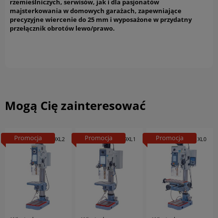
rzemieślniczych, serwisów, jak i dla pasjonatów
majsterkowania w domowych garażach, zapewniające
precyzyjne wiercenie do 25 mm i wyposażone w przydatny
przełącznik obrotów lewo/prawo.
Mogą Cię zainteresować
Promocja
Promocja
Promocja
01-1309XL2
01-1309XL1
01-1311XL0