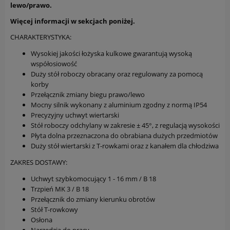
lewo/prawo.
Więcej informacji w sekcjach poniżej.
CHARAKTERYSTYKA:
Wysokiej jakości łożyska kulkowe gwarantują wysoką
współosiowość
Duży stół roboczy obracany oraz regulowany za pomocą
korby
Przełącznik zmiany biegu prawo/lewo
Mocny silnik wykonany z aluminium zgodny z normą IP54
Precyzyjny uchwyt wiertarski
Stół roboczy odchylany w zakresie ± 45°, z regulacją wysokości
Płyta dolna przeznaczona do obrabiana dużych przedmiotów
Duży stół wiertarski z T-rowkami oraz z kanałem dla chłodziwa
ZAKRES DOSTAWY:
Uchwyt szybkomocujący 1 - 16 mm / B 18
Trzpień MK 3 / B 18
Przełącznik do zmiany kierunku obrotów
Stół T-rowkowy
Osłona