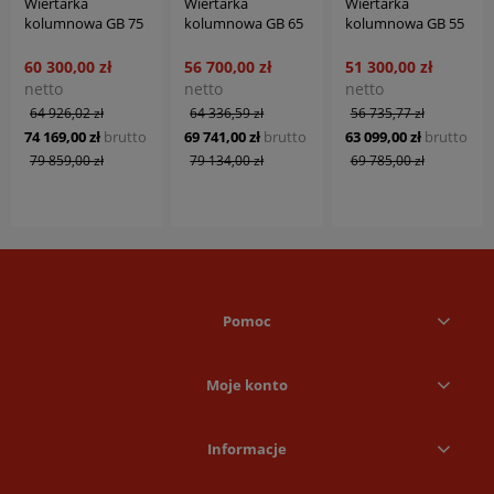
Wiertarka
Wiertarka
Wiertarka
kolumnowa GB 75
kolumnowa GB 65
kolumnowa GB 55
NC * BERNARDO
NC VARIO *
SK NC VARIO *
BERNARDO
BERNARDO
60 300,00 zł
56 700,00 zł
51 300,00 zł
netto
netto
netto
64 926,02 zł
64 336,59 zł
56 735,77 zł
74 169,00 zł
brutto
69 741,00 zł
brutto
63 099,00 zł
brutto
79 859,00 zł
79 134,00 zł
69 785,00 zł
Pomoc
Moje konto
Informacje