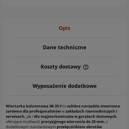
Opis
Dane techniczne
Koszty dostawy
Cena nie zawiera ewentualnych kosztów płatności
Wyposażenie dodatkowe
Wiertarka kolumnowa SB 25 S
to
solidne narzędzie stworzone
zarówno dla profesjonalistów
w
zakładach rzemieślniczych i
serwisach,
jak i
dla majsterkowiczów w garażach domowych
,
oferujące możliwość
precyzyjnego wiercenia do 25 mm,
z
dodatkowym standardowym
przełącznikiem obrotów