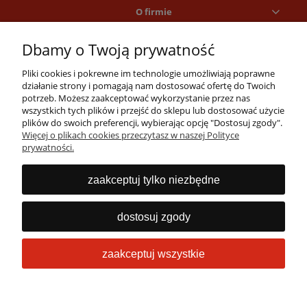
O firmie
Dbamy o Twoją prywatność
Pliki cookies i pokrewne im technologie umożliwiają poprawne
działanie strony i pomagają nam dostosować ofertę do Twoich
potrzeb. Możesz zaakceptować wykorzystanie przez nas
wszystkich tych plików i przejść do sklepu lub dostosować użycie
plików do swoich preferencji, wybierając opcję "Dostosuj zgody".
Masz pytania?
Więcej o plikach cookies przeczytasz w naszej Polityce
Zadzwoń lub napisz
prywatności.
Jesteśmy dostępni 24/7
22 53 53 073
zaakceptuj tylko niezbędne
info@obrabiarki.pro
dostosuj zgody
zaakceptuj wszystkie
Sklep internetowy Shoper Premium